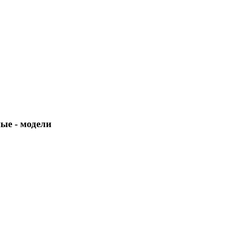
ные
- модели