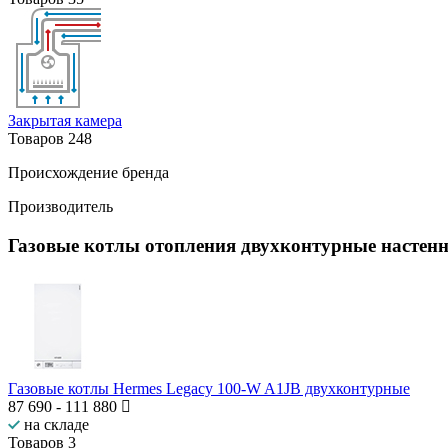
Закрытая камера
Товаров
248
Происхождение бренда
Производитель
Газовые котлы отопления двухконтурные настен
Газовые котлы Hermes Legacy 100-W A1JB двухконтурные
87 690
-
111 880
на складе
Товаров
3