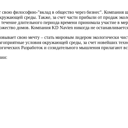
 свою философию-"вклад в общество через бизнес". Компания щ
кружающей среды. Также, за счет части прибыли от продаж эко
в течение длительного периода времени принимала участие в м
жество домов. Компания KD Navien никогда не останавливается
зовывает свою мечту – стать мировым лидером экологически чис
лагоприятные условия окружающей среды, за счет новейших техно
ических Разработок и созидательного мышления прилагают все 
нии: