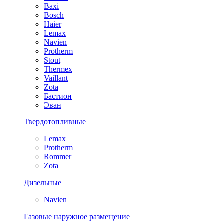
Baxi
Bosch
Haier
Lemax
Navien
Protherm
Stout
Thermex
Vaillant
Zota
Бастион
Эван
Твердотопливные
Lemax
Protherm
Rommer
Zota
Дизельные
Navien
Газовые наружное размещение