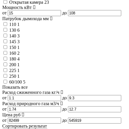
Открытая камера
23
Мощность
кВт
от
до
Патрубок дымохода
мм
110
1
130
6
140
3
145
3
150
1
160
2
180
4
200
1
225
1
250
1
60/100
5
Показать все
Расход сжиженного газа
кг/ч
от
до
Расход природного газа
м3/ч
от
до
Цена
руб
от
до
Сортировать результат