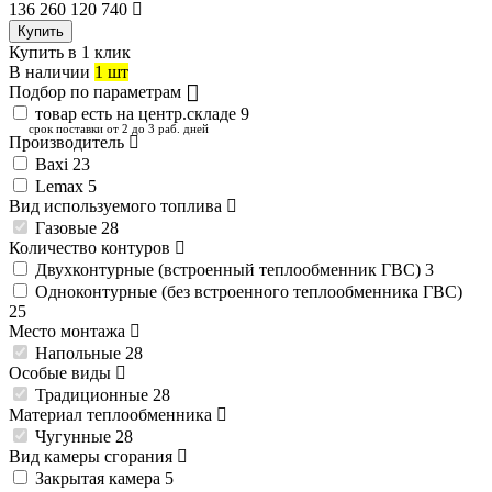
136 260
120 740
Купить
Купить в 1 клик
В наличии
1 шт
Подбор по параметрам
товар есть на центр.складе
9
срок поставки от 2 до 3 раб. дней
Производитель
Baxi
23
Lemax
5
Вид используемого топлива
Газовые
28
Количество контуров
Двухконтурные (встроенный теплообменник ГВС)
3
Одноконтурные (без встроенного теплообменника ГВС)
25
Место монтажа
Напольные
28
Особые виды
Традиционные
28
Материал теплообменника
Чугунные
28
Вид камеры сгорания
Закрытая камера
5