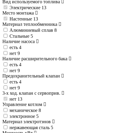
Вид используемого топлива
Электрические
13
Место монтажа
Настенные
13
Материал теплообменника
Алюминиевый сплав
8
Стальные
5
Наличие насоса
есть
4
нет
9
Наличие расширительного бака
есть
4
нет
9
Предохранительный клапан
есть
4
нет
9
3-х ход. клапан с сервоприв.
нет
13
Управление котлом
механическое
8
электронное
5
Материал электротэнов
нержавеющая сталь
5
Мощность
кВт