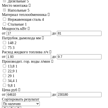
Дизельные
5
Место монтажа
Напольные
5
Материал теплообменника
Нержавеющая сталь
4
Стальные
1
Мощность
кВт
от
до
Патрубок дымохода
мм
148
2
75
3
Расход жидкого топлива
л/ч
от
до
Производит. гор. воды
л/мин
13,8
1
22,9
1
29
1
34,4
1
9,8
1
Цена
руб
от
до
Сортировать результат