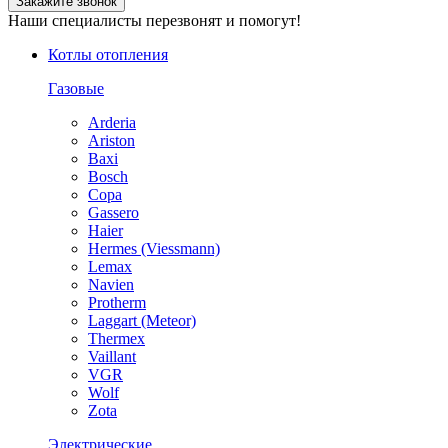
Закажите звонок
Наши специалисты перезвонят и помогут!
Котлы отопления
Газовые
Arderia
Ariston
Baxi
Bosch
Copa
Gassero
Haier
Hermes (Viessmann)
Lemax
Navien
Protherm
Laggart (Meteor)
Thermex
Vaillant
VGR
Wolf
Zota
Электрические