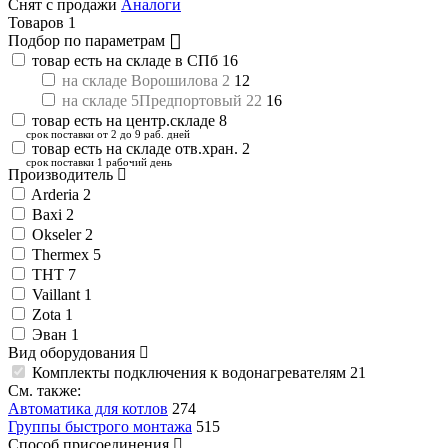
Снят с продажи
Аналоги
Товаров
1
Подбор по параметрам
товар есть на складе в СПб
16
на складе Ворошилова 2
12
на складе 5Предпортовый 22
16
товар есть на центр.складе
8
срок поставки от 2 до 9 раб. дней
товар есть на складе отв.хран.
2
срок поставки 1 рабочий день
Производитель
Arderia
2
Baxi
2
Okseler
2
Thermex
5
THT
7
Vaillant
1
Zota
1
Эван
1
Вид оборудования
Комплекты подключения к водонагревателям
21
См. также:
Автоматика для котлов
274
Группы быстрого монтажа
515
Способ присоединения