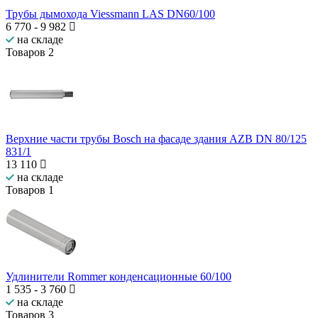
Трубы дымохода Viessmann LAS DN60/100
6 770
-
9 982
на складе
Товаров
2
Верхние части трубы Bosch на фасаде здания AZB DN 80/125
831/1
13 110
на складе
Товаров
1
Удлинители Rommer конденсационные 60/100
1 535
-
3 760
на складе
Товаров
3