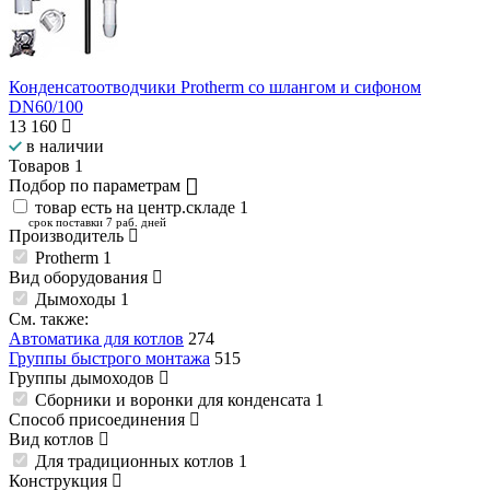
Конденсатоотводчики Protherm со шлангом и сифоном
DN60/100
13 160
в наличии
Товаров
1
Подбор по параметрам
товар есть на центр.складе
1
срок поставки 7 раб. дней
Производитель
Protherm
1
Вид оборудования
Дымоходы
1
См. также:
Автоматика для котлов
274
Группы быстрого монтажа
515
Группы дымоходов
Сборники и воронки для конденсата
1
Способ присоединения
Вид котлов
Для традиционных котлов
1
Конструкция