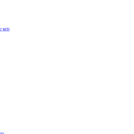
е м/п