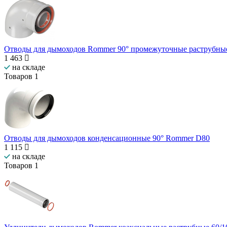
Отводы для дымоходов Rommer 90° промежуточные раструбны
1 463
на складе
Товаров
1
Отводы для дымоходов конденсационные 90° Rommer D80
1 115
на складе
Товаров
1