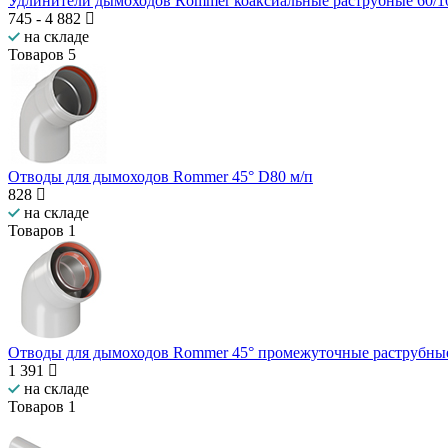
Удлинители дымоходов Rommer коаксиальные раструбные 60/1
745
-
4 882
на складе
Товаров
5
Отводы для дымоходов Rommer 45° D80 м/п
828
на складе
Товаров
1
Отводы для дымоходов Rommer 45° промежуточные раструбны
1 391
на складе
Товаров
1