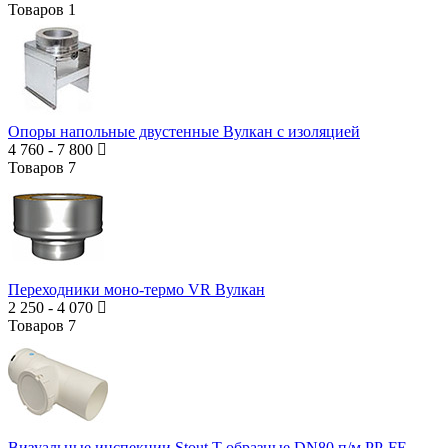
Товаров
1
Опоры напольные двустенные Вулкан с изоляцией
4 760
-
7 800
Товаров
7
Переходники моно-термо VR Вулкан
2 250
-
4 070
Товаров
7
Визуальные инспекции Stout T-образные DN80 п/м PP-FE