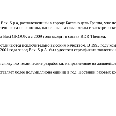
д Baxi S.p.a, расположенный в городе Бассано дель Граппа, уже 
тенные газовые котлы, напольные газовые котлы и электрическ
га Baxi GROUP, а с 2009 года входит в состав BDR Thermea.
, отличаются исключительно высоким качеством. В 1993 году ком
2001 года завод Baxi S.p.A. был удостоен сертификата экологич
тся научно-технические разработки, направленные на дальнейш
тавляет более полумиллиона единиц в год. Поставки газовых кот