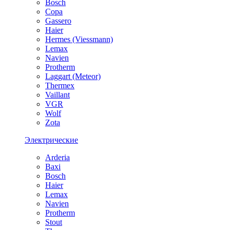
Bosch
Copa
Gassero
Haier
Hermes (Viessmann)
Lemax
Navien
Protherm
Laggart (Meteor)
Thermex
Vaillant
VGR
Wolf
Zota
Электрические
Arderia
Baxi
Bosch
Haier
Lemax
Navien
Protherm
Stout