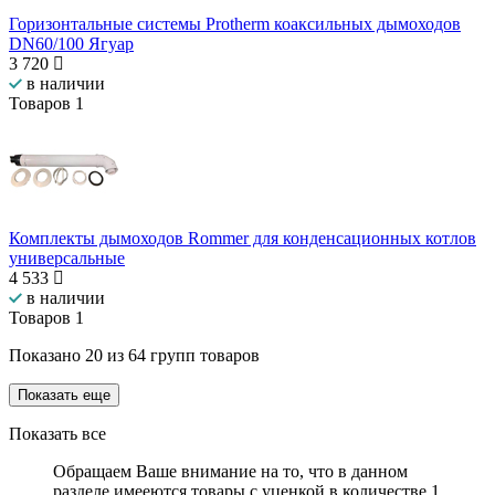
Горизонтальные системы Protherm коаксильных дымоходов
DN60/100 Ягуар
3 720
в наличии
Товаров
1
Комплекты дымоходов Rommer для конденсационных котлов
универсальные
4 533
в наличии
Товаров
1
Показано
20
из
64
групп товаров
Показать еще
Показать все
Обращаем Ваше внимание на то, что в данном
разделе имееются
товары с уценкой
в количестве
1