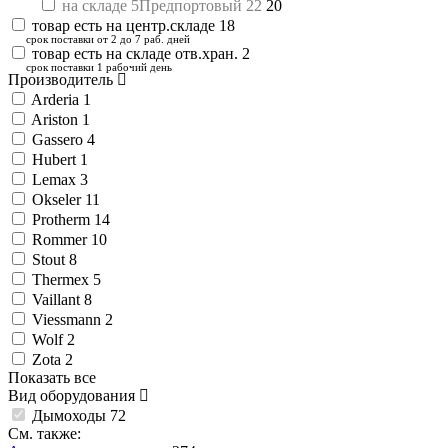
на складе 5Предпортовый 22
20
товар есть на центр.складе
18
срок поставки от 2 до 7 раб. дней
товар есть на складе отв.хран.
2
срок поставки 1 рабочий день
Производитель
Arderia
1
Ariston
1
Gassero
4
Hubert
1
Lemax
3
Okseler
11
Protherm
14
Rommer
10
Stout
8
Thermex
5
Vaillant
8
Viessmann
2
Wolf
2
Zota
2
Показать все
Вид оборудования
Дымоходы
72
См. также: