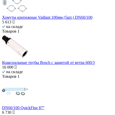
Хомуты крепежные Vaillant 100мм (5шт.) DN60/100
5 613
на складе
Товаров
1
Коаксиальные трубы Bosch с защитой от ветра 600/3
16 000
на складе
Товаров
1
DN60/100 QuickFlue 87°
6 730