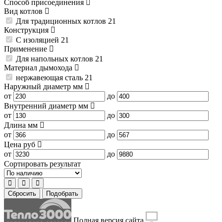
Способ присоединения
Вид котлов
Для традиционных котлов
21
Конструкция
С изоляцией
21
Применение
Для напольных котлов
21
Материал дымохода
нержавеющая сталь
21
Наружный диаметр
мм
от
до
Внутренний диаметр
мм
от
до
Длина
мм
от
до
Цена
руб
от
до
Сортировать результат
Сбросить
Подобрать
Полная версия сайта