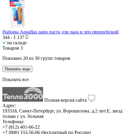
Наборы Aquaflax nano паста для льна и лен европейский
344
-
1 137
на складе
Товаров
3
Показано
20
из
30
групп товаров
Показать еще
Показать все
Полная версия сайта
Адрес:
193318, Санкт-Петербург, ул. Ворошилова, д.2 лит.Е, заезд
только с ул. Зольная
Телефоны:
+7 (812) 401-66-22
+7 (800) 333-56-06
(бесплатный по России)