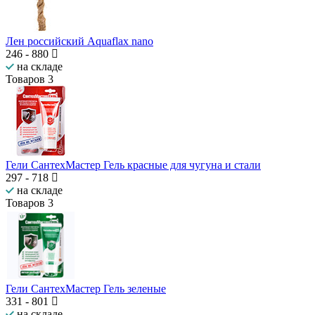
Лен российский Aquaflax nano
246
-
880
на складе
Товаров
3
Гели СантехМастер Гель красные для чугуна и стали
297
-
718
на складе
Товаров
3
Гели СантехМастер Гель зеленые
331
-
801
на складе