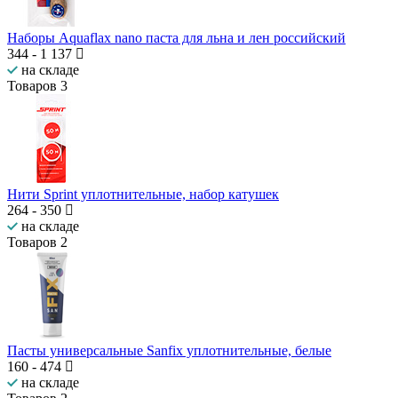
Наборы Aquaflax nano паста для льна и лен российский
344
-
1 137
на складе
Товаров
3
Нити Sprint уплотнительные, набор катушек
264
-
350
на складе
Товаров
2
Пасты универсальные Sanfix уплотнительные, белые
160
-
474
на складе