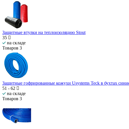
Защитные втулки на теплоизоляцию Stout
35
на складе
Товаров
3
Защитные гофрированные кожухи Usystems Teck в бухтах сини
51
-
62
на складе
Товаров
3