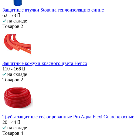
Защитные втулки Stout на теплоизоляцию синие
62
-
73
на складе
Товаров
2
Защитные кожухи красного цвета Henco
110
-
166
на складе
Товаров
2
Трубы защитные гофрированные Pro Aqua Flexi Guard красные
20
-
44
на складе
Товаров
4