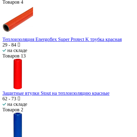
Товаров
4
Теплоизоляция Energoflex Super Protect K трубка красная
29
-
84
на складе
Товаров
13
Защитные втулки Stout на теплоизоляцию красные
62
-
73
на складе
Товаров
2