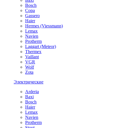
Baxi
Bosch
Copa
Gassero
Haier
Hermes (Viessmann)
Lemax
Navien
Protherm
Laggart (Meteor)
Thermex
Vaillant
VGR
Wolf
Zota
Электрические
Arderia
Baxi
Bosch
Haier
Lemax
Navien
Protherm
Stout