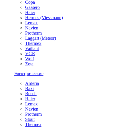
Copa
Gassero
Haier
Hermes (Viessmann)
Lemax
Navien
Protherm
Laggart (Meteor)
Thermex
Vaillant
VGR
Wolf
Zota
Электрические
Arderia
Baxi
Bosch
Haier
Lemax
Navien
Protherm
Stout
Thermex