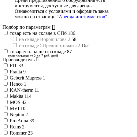
Среди представленного оборудования есть
инструменты,
доступные для аренды
.
Ознакомиться с условиями и оформить заказ
можно на странице
"Аренда инструментов"
.
Подбор по параметрам
товар есть на складе в СПб
186
на складе Ворошилова 2
58
на складе 5Предпортовый 22
162
товар есть на центр.складе
87
срок поставки от 2 до 7 раб. дней
Производитель
FIT
33
Franta
9
Geberit Mapress
1
Henco
1
KAN-therm
11
Makita
114
MOS
42
MVI
10
Neptun
2
Pro Aqua
39
Rems
2
Rommer
23