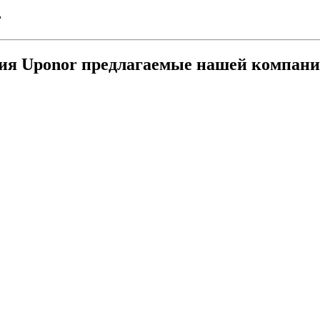
r
ния Uponor предлагаемые нашей компан