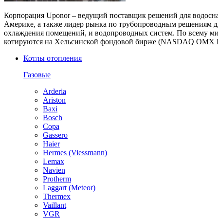
Корпорация Uponor – ведущий поставщик решений для водосна
Америке, а также лидер рынка по трубопроводным решениям д
охлаждения помещений, и водопроводных систем. По всему мир
котируются на Хельсинской фондовой бирже (NASDAQ OMX He
Котлы отопления
Газовые
Arderia
Ariston
Baxi
Bosch
Copa
Gassero
Haier
Hermes (Viessmann)
Lemax
Navien
Protherm
Laggart (Meteor)
Thermex
Vaillant
VGR