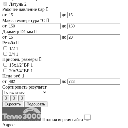
Латунь
2
Рабочее давление
бар
от
до
Макс. температура
°C
от
до
Диаметр D1
мм
от
до
Резьба
1/2
1
3/4
1
Присоед. размеры
15x1/2″ВР
1
20x3/4″ВР
1
Цена
руб
от
до
Сортировать результат
Сбросить
Подобрать
Полная версия сайта
Адрес: