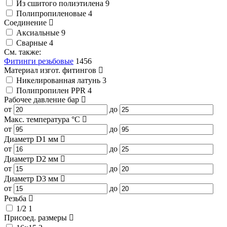
Из сшитого полиэтилена
9
Полипропиленовые
4
Соединение
Аксиальные
9
Сварные
4
См. также:
Фитинги резьбовые
1456
Материал изгот. фитингов
Никелированная латунь
3
Полипропилен PPR
4
Рабочее давление
бар
от
до
Макс. температура
°C
от
до
Диаметр D1
мм
от
до
Диаметр D2
мм
от
до
Диаметр D3
мм
от
до
Резьба
1/2
1
Присоед. размеры