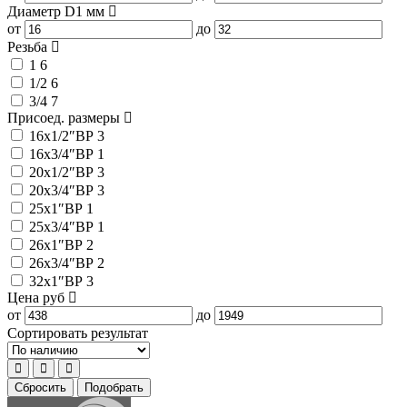
Диаметр D1
мм
от
до
Резьба
1
6
1/2
6
3/4
7
Присоед. размеры
16x1/2″ВР
3
16x3/4″ВР
1
20x1/2″ВР
3
20x3/4″ВР
3
25x1″ВР
1
25x3/4″ВР
1
26x1″ВР
2
26x3/4″ВР
2
32x1″ВР
3
Цена
руб
от
до
Сортировать результат
Сбросить
Подобрать