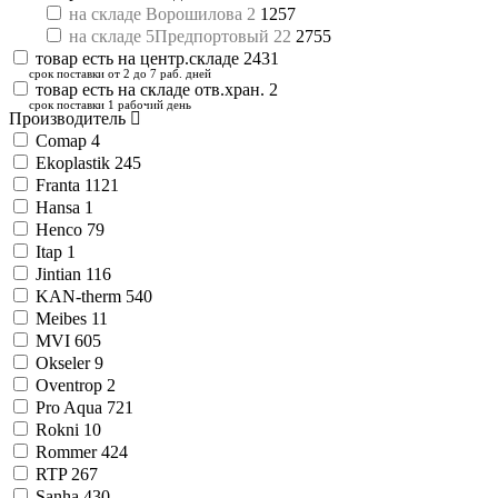
на складе Ворошилова 2
1257
на складе 5Предпортовый 22
2755
товар есть на центр.складе
2431
срок поставки от 2 до 7 раб. дней
товар есть на складе отв.хран.
2
срок поставки 1 рабочий день
Производитель
Comap
4
Ekoplastik
245
Franta
1121
Hansa
1
Henco
79
Itap
1
Jintian
116
KAN-therm
540
Meibes
11
MVI
605
Okseler
9
Oventrop
2
Pro Aqua
721
Rokni
10
Rommer
424
RTP
267
Sanha
430