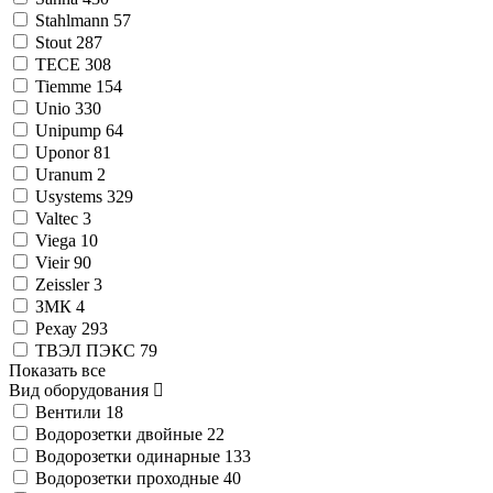
Stahlmann
57
Stout
287
TECE
308
Tiemme
154
Unio
330
Unipump
64
Uponor
81
Uranum
2
Usystems
329
Valtec
3
Viega
10
Vieir
90
Zeissler
3
ЗМК
4
Рехау
293
ТВЭЛ ПЭКС
79
Показать все
Вид оборудования
Вентили
18
Водорозетки двойные
22
Водорозетки одинарные
133
Водорозетки проходные
40