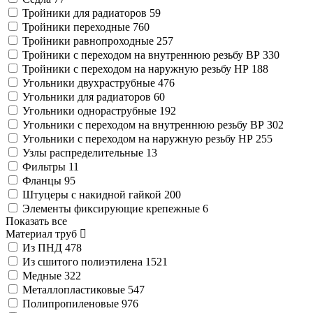
Тройники для радиаторов
59
Тройники переходные
760
Тройники равнопроходные
257
Тройники с переходом на внутреннюю резьбу ВР
330
Тройники с переходом на наружную резьбу НР
188
Угольники двухраструбные
476
Угольники для радиаторов
60
Угольники однораструбные
192
Угольники с переходом на внутреннюю резьбу ВР
302
Угольники с переходом на наружную резьбу НР
255
Узлы распределительные
13
Фильтры
11
Фланцы
95
Штуцеры с накидной гайкой
200
Элементы фиксирующие крепежные
6
Показать все
Материал труб
Из ПНД
478
Из сшитого полиэтилена
1521
Медные
322
Металлопластиковые
547
Полипропиленовые
976