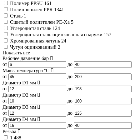
Полимер PPSU
161
Полипропилен PPR
1341
Сталь
1
Сшитый полиэтилен PE-Xa
5
Углеродистая сталь
124
Углеродистая сталь оцинкованная снаружи
157
Хромированная латунь
24
Чугун оцинкованный
2
Показать все
Рабочее давление
бар
от
до
Макс. температура
°C
от
до
Диаметр D1
мм
от
до
Диаметр D2
мм
от
до
Диаметр D3
мм
от
до
Диаметр D4
мм
от
до
Резьба
1
488