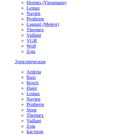
Hermes (Viessmann)
Lemax
Navien
Protherm
Laggart (Meteor)
Thermex
Vaillant
VGR
Wolf
Zota
Электрические
Arderia
Baxi
Bosch
Haier
Lemax
Navien
Protherm
Stout
Thermex
Vaillant
Zota
Бастион