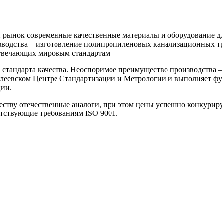
й рынок современные качественные материалы и оборудование 
зводства – изготовление полипропиленовых канализационных тр
твечающих мировым стандартам.
 стандарта качества. Неоспоримое преимущество производства 
елеевском Центре Стандартизации и Метрологии и выполняет фу
ции.
еству отечественные аналоги, при этом цены успешно конкурир
етствующие требованиям ISO 9001.