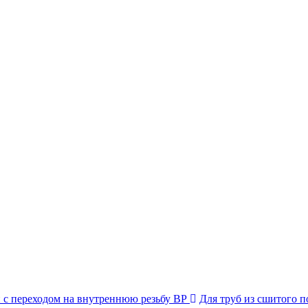
 с переходом на внутреннюю резьбу ВР
Для труб из сшитого 