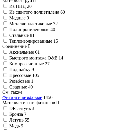
Материал труб
Из ПНД
20
Из сшитого полиэтилена
60
Медные
9
Металлопластиковые
32
Полипропиленовые
40
Стальные
81
Теплоизолированные
15
Соединение
Аксиальные
61
Быстрого монтажа Q&E
14
Компрессионные
27
Под пайку
9
Прессовые
105
Резьбовые
1
Сварные
40
См. также:
Фитинги резьбовые
1456
Материал изгот. фитингов
DR-латунь
3
Бронза
7
Латунь
55
Медь
9