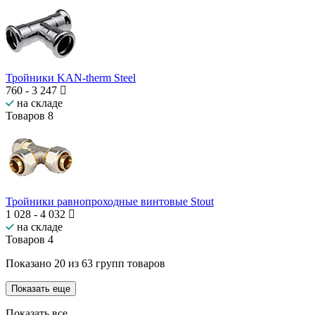
Тройники KAN-therm Steel
760
-
3 247
на складе
Товаров
8
Тройники равнопроходные винтовые Stout
1 028
-
4 032
на складе
Товаров
4
Показано
20
из
63
групп товаров
Показать еще
Показать все