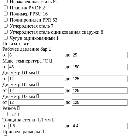
Нержавеющая сталь
62
Пластик PVDF
2
Полимер PPSU
16
Полипропилен PPR
53
Углеродистая сталь
7
Углеродистая сталь оцинкованная снаружи
8
Чугун оцинкованный
1
Показать все
Рабочее давление
бар
от
до
Макс. температура
°C
от
до
Диаметр D1
мм
от
до
Диаметр D2
мм
от
до
Диаметр D3
мм
от
до
Резьба
1/2
1
Толщина стенки L1
мм
от
до
Присоед. размеры