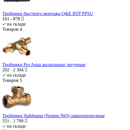
Тройники быстрого монтажа Q&E RTP PPSU
161
-
878
на складе
Товаров
4
Тройники Pro Aqua аксиальные латунные
292
-
2 394
на складе
Товаров
5
Тройники Stahlmann (Neptun IWS) равнопроходные
551
-
1 799
на складе