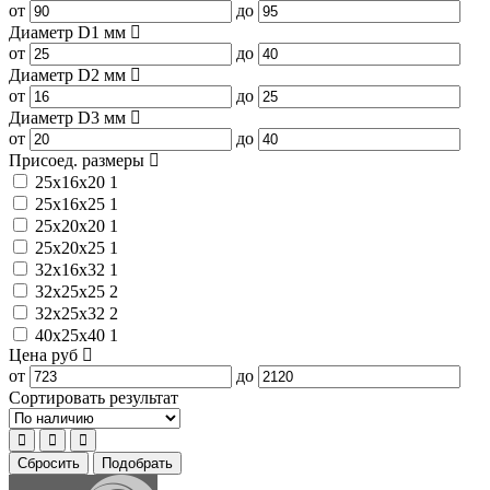
от
до
Диаметр D1
мм
от
до
Диаметр D2
мм
от
до
Диаметр D3
мм
от
до
Присоед. размеры
25x16x20
1
25x16x25
1
25x20x20
1
25x20x25
1
32x16x32
1
32x25x25
2
32x25x32
2
40x25x40
1
Цена
руб
от
до
Сортировать результат
Сбросить
Подобрать