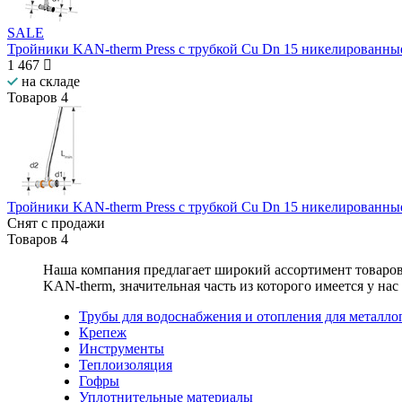
SALE
Тройники KAN-therm Press с трубкой Cu Dn 15 никелированны
1 467
на складе
Товаров
4
Тройники KAN-therm Press с трубкой Cu Dn 15 никелированны
Снят с продажи
Товаров
4
Наша компания предлагает широкий ассортимент товаро
KAN-therm
, значительная часть из которого имеется у нас
Трубы для водоснабжения и отопления для металло
Крепеж
Инструменты
Теплоизоляция
Гофры
Уплотнительные материалы