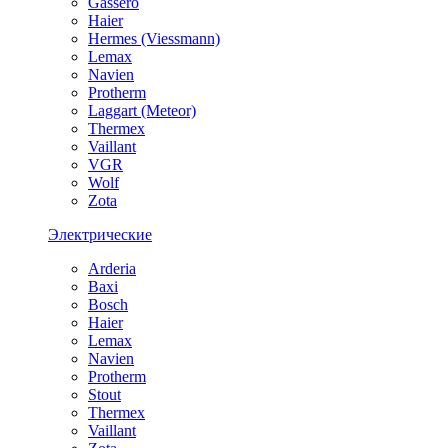
Gassero
Haier
Hermes (Viessmann)
Lemax
Navien
Protherm
Laggart (Meteor)
Thermex
Vaillant
VGR
Wolf
Zota
Электрические
Arderia
Baxi
Bosch
Haier
Lemax
Navien
Protherm
Stout
Thermex
Vaillant