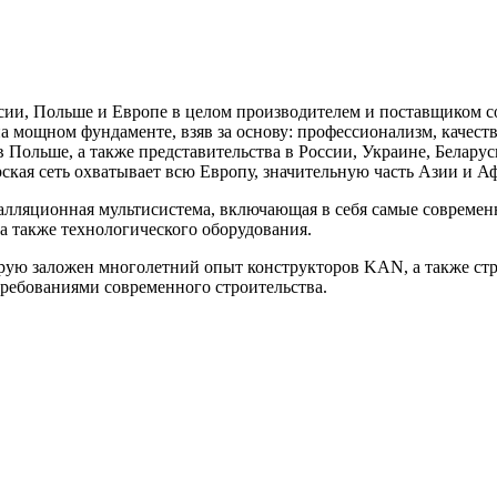
ссии, Польше и Европе в целом производителем и поставщиком
а мощном фундаменте, взяв за основу: профессионализм, качест
в Польше, а также представительства в России, Украине, Белар
рская сеть охватывает всю Европу, значительную часть Азии и А
талляционная мультисистема, включающая в себя самые совреме
а также технологического оборудования.
рую заложен многолетний опыт конструкторов KAN, а также стро
требованиями современного строительства.