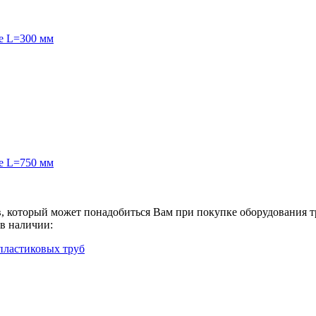
е L=300 мм
е L=750 мм
в, который может понадобиться Вам при покупке оборудования
т
 в наличии:
пластиковых труб