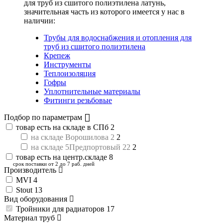
для труб из сшитого полиэтилена латунь
,
значительная часть из которого имеется у нас в
наличии:
Трубы для водоснабжения и отопления для
труб из сшитого полиэтилена
Крепеж
Инструменты
Теплоизоляция
Гофры
Уплотнительные материалы
Фитинги резьбовые
Подбор по параметрам
товар есть на складе в СПб
2
на складе Ворошилова 2
2
на складе 5Предпортовый 22
2
товар есть на центр.складе
8
срок поставки от 2 до 7 раб. дней
Производитель
MVI
4
Stout
13
Вид оборудования
Тройники для радиаторов
17
Материал труб