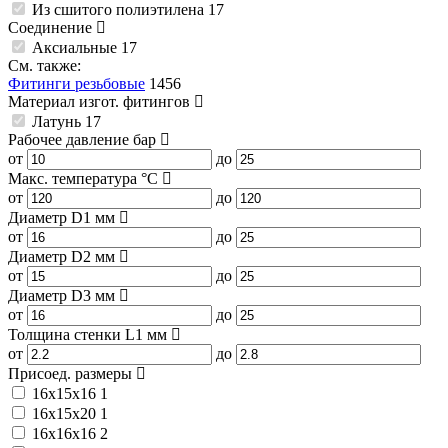
Из сшитого полиэтилена
17
Соединение
Аксиальные
17
См. также:
Фитинги резьбовые
1456
Материал изгот. фитингов
Латунь
17
Рабочее давление
бар
от
до
Макс. температура
°C
от
до
Диаметр D1
мм
от
до
Диаметр D2
мм
от
до
Диаметр D3
мм
от
до
Толщина стенки L1
мм
от
до
Присоед. размеры
16x15x16
1
16x15x20
1
16x16x16
2