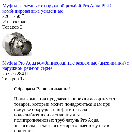
Муфты разъемные с наружной резьбой Pro Aqua PP-R
комбинированные усиленные
320
-
750
на складе
Товаров
3
Муфты Pro Aqua комбинированные разъемные (американки) с
наружной резьбой серые
253
-
6 284
Товаров
12
Обращаем Ваше внимание!
Наша компания предлагает широкий ассортимент
товаров, который может понадобиться Вам при
покупке оборудования
фитинги для
водоснабжения и отопления для
полипропиленовых труб латунь Pro Aqua
,
значительная часть из которого имеется у нас в
наличии: