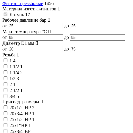
Фитинги резьбовые
1456
Материал изгот. фитингов
Латунь
17
Рабочее давление
бар
от
до
Макс. температура
°C
от
до
Диаметр D1
мм
от
до
Резьба
1
4
1 1/2
1
1 1/4
2
1/2
3
2
1
2 1/2
1
3/4
5
Присоед. размеры
20x1/2″НР
2
20x3/4″НР
1
25x1/2″НР
1
25x1″НР
1
25x3/4″ВР
1