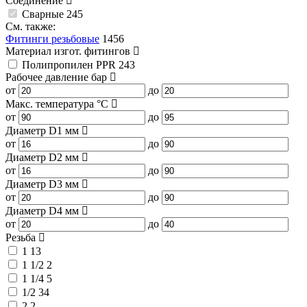
Соединение
Сварные
245
См. также:
Фитинги резьбовые
1456
Материал изгот. фитингов
Полипропилен PPR
243
Рабочее давление
бар
от
до
Макс. температура
°C
от
до
Диаметр D1
мм
от
до
Диаметр D2
мм
от
до
Диаметр D3
мм
от
до
Диаметр D4
мм
от
до
Резьба
1
13
1 1/2
2
1 1/4
5
1/2
34
2
2