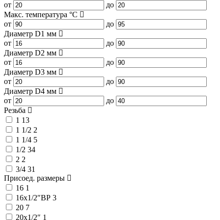
от
до
Макс. температура
°C
от
до
Диаметр D1
мм
от
до
Диаметр D2
мм
от
до
Диаметр D3
мм
от
до
Диаметр D4
мм
от
до
Резьба
1
13
1 1/2
2
1 1/4
5
1/2
34
2
2
3/4
31
Присоед. размеры
16
1
16x1/2″ВР
3
20
7
20x1/2″
1