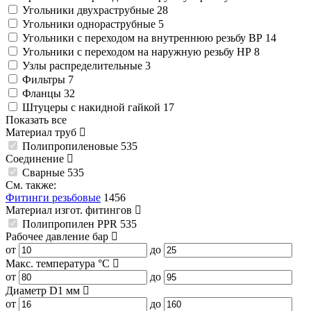
Угольники двухраструбные
28
Угольники однораструбные
5
Угольники с переходом на внутреннюю резьбу ВР
14
Угольники с переходом на наружную резьбу НР
8
Узлы распределительные
3
Фильтры
7
Фланцы
32
Штуцеры с накидной гайкой
17
Показать все
Материал труб
Полипропиленовые
535
Соединение
Сварные
535
См. также:
Фитинги резьбовые
1456
Материал изгот. фитингов
Полипропилен PPR
535
Рабочее давление
бар
от
до
Макс. температура
°C
от
до
Диаметр D1
мм
от
до