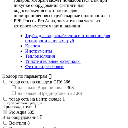
товаров, который может понадобиться Вам при
покупке оборудования
фитинги для
водоснабжения и отопления для
полипропиленовых труб сварные полипропилен
PPR Россия Pro Aqua
, значительная часть из
которого имеется у нас в наличии:
Трубы для водоснабжения и отопления для
полипропиленовых труб
Крепеж
Инструменты
Теплоизоляция
Уплотнительные материалы
Фитинги резьбовые
Подбор по параметрам
товар есть на складе в СПб
366
на складе Ворошилова 2
308
на складе 5Предпортовый 22
361
товар есть на центр.складе
1
срок поставки 2 раб. дня
Производитель
Pro Aqua
535
Вид оборудования
Вентили
8