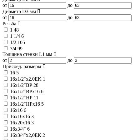
от
до
Диаметр D3
мм
от
до
Резьба
1
48
1 1/4
6
1/2
105
3/4
99
Толщина стенки L1
мм
от
до
Присоед. размеры
16
5
16x1/2″x2,0EK
1
16x1/2″ВР
28
16x1/2″ВРx16
6
16x1/2″НР
11
16x1/2″НРx16
5
16x16
6
16x16x16
3
16x20x16
3
16x3/4″
6
16x3/4″x2,0ЕК
2