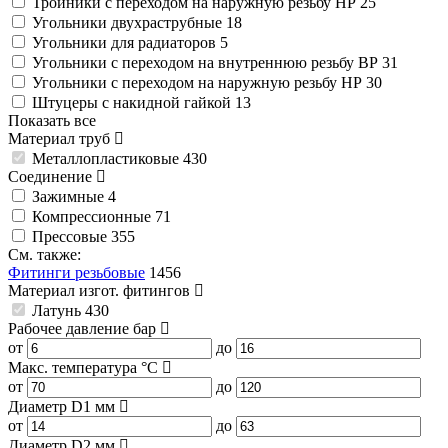
Тройники с переходом на наружную резьбу НР
25
Угольники двухраструбные
18
Угольники для радиаторов
5
Угольники с переходом на внутреннюю резьбу ВР
31
Угольники с переходом на наружную резьбу НР
30
Штуцеры с накидной гайкой
13
Показать все
Материал труб
Металлопластиковые
430
Соединение
Зажимные
4
Компрессионные
71
Прессовые
355
См. также:
Фитинги резьбовые
1456
Материал изгот. фитингов
Латунь
430
Рабочее давление
бар
от
до
Макс. температура
°C
от
до
Диаметр D1
мм
от
до
Диаметр D2
мм