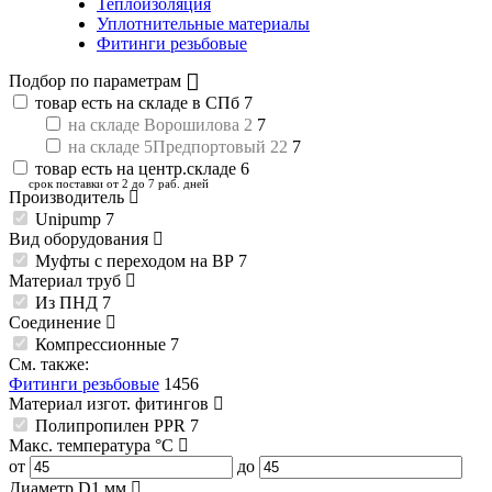
Теплоизоляция
Уплотнительные материалы
Фитинги резьбовые
Подбор по параметрам
товар есть на складе в СПб
7
на складе Ворошилова 2
7
на складе 5Предпортовый 22
7
товар есть на центр.складе
6
срок поставки от 2 до 7 раб. дней
Производитель
Unipump
7
Вид оборудования
Муфты с переходом на ВР
7
Материал труб
Из ПНД
7
Соединение
Компрессионные
7
См. также:
Фитинги резьбовые
1456
Материал изгот. фитингов
Полипропилен PPR
7
Макс. температура
°C
от
до
Диаметр D1
мм