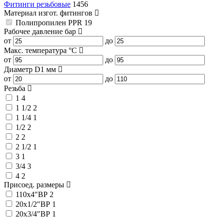
Фитинги резьбовые
1456
Материал изгот. фитингов
Полипропилен PPR
19
Рабочее давление
бар
от
до
Макс. температура
°C
от
до
Диаметр D1
мм
от
до
Резьба
1
4
1 1/2
2
1 1/4
1
1/2
2
2
2
2 1/2
1
3
1
3/4
3
4
2
Присоед. размеры
110x4″ВР
2
20x1/2″ВР
1
20x3/4″ВР
1