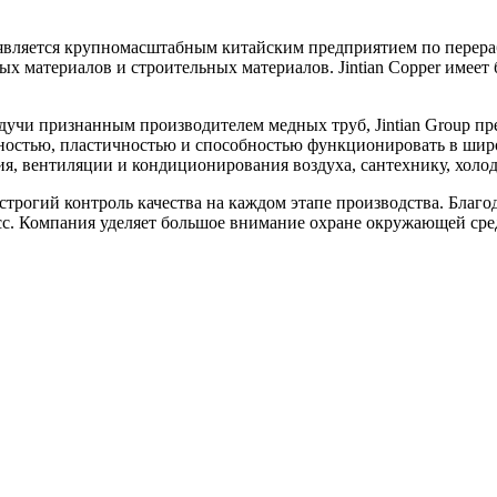
году, является крупномасштабным китайским предприятием по пер
х материалов и строительных материалов. Jintian Copper имеет
удучи признанным производителем медных труб, Jintian Group п
чностью, пластичностью и способностью функционировать в ши
ия, вентиляции и кондиционирования воздуха, сантехнику, холо
ит строгий контроль качества на каждом этапе производства. Бл
гресс. Компания уделяет большое внимание охране окружающей с