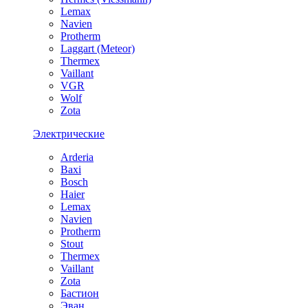
Lemax
Navien
Protherm
Laggart (Meteor)
Thermex
Vaillant
VGR
Wolf
Zota
Электрические
Arderia
Baxi
Bosch
Haier
Lemax
Navien
Protherm
Stout
Thermex
Vaillant
Zota
Бастион
Эван