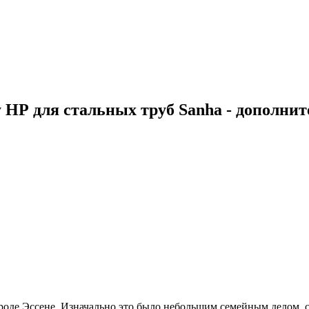
 НР для стальных труб Sanha - дополни
ороде Эссене. Изначально это было небольшим семейным делом, 