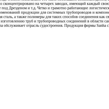
тво сконцентрировано на четырех заводах, имеющий каждый свою
е под Дрезденом и т.д. Четко и грамотно работающие логистич
аименований продукции для системных трубопроводов и компон
 сталь, а также полимеры для таких способов соединения как сва
о изготовлению труб и трубопроводных соединений в области с
 обслуживает отрасль судостроения. Продукция фирмы Sanha с