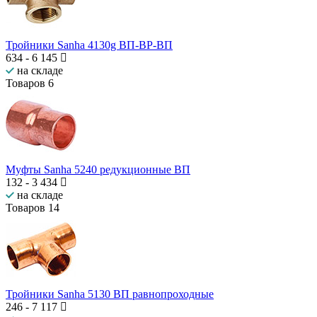
Тройники Sanha 4130g ВП-ВР-ВП
634
-
6 145
на складе
Товаров
6
Муфты Sanha 5240 редукционные ВП
132
-
3 434
на складе
Товаров
14
Тройники Sanha 5130 ВП равнопроходные
246
-
7 117