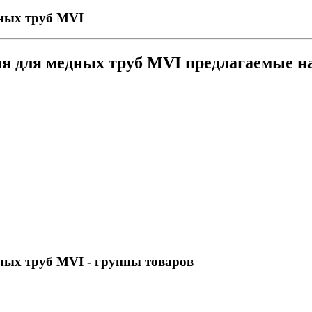
дных труб MVI
ия для медных труб MVI предлагаемые 
дных труб MVI
- группы товаров