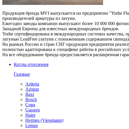
Продукция бренда MVI выпускается на предприятии "Yorhe Fluid
производителей арматуры из латуни.
Ежегодно заводы компании выпускают более 10 000 000 фитин
Западной Европы для известных международных брендов.
Yorhe сертифицирована в международных системах качества, п
латунью LeadFree (латуни с пониженным содержанием свинца)
На рынках России и стран СНГ продукция предприятия реализ
полностью адаптирована к специфике работы в российских ус
На все оборудование бренда предоставляется расширенная гаран
Котлы отопления
Газовые
Arderia
Ariston
Baxi
Bosch
Copa
Gassero
Haier
Hermes (Viessmann)
Lemax