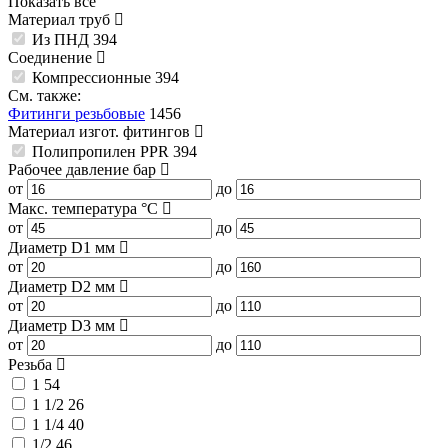
Показать все
Материал труб
Из ПНД
394
Соединение
Компрессионные
394
См. также:
Фитинги резьбовые
1456
Материал изгот. фитингов
Полипропилен PPR
394
Рабочее давление
бар
от
до
Макс. температура
°C
от
до
Диаметр D1
мм
от
до
Диаметр D2
мм
от
до
Диаметр D3
мм
от
до
Резьба
1
54
1 1/2
26
1 1/4
40
1/2
46