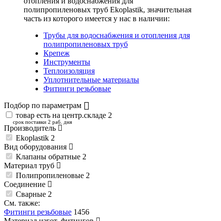
отопления и водоснабжения для
полипропиленовых труб Ekoplastik
, значительная
часть из которого имеется у нас в наличии:
Трубы для водоснабжения и отопления для
полипропиленовых труб
Крепеж
Инструменты
Теплоизоляция
Уплотнительные материалы
Фитинги резьбовые
Подбор по параметрам
товар есть на центр.складе
2
срок поставки 2 раб. дня
Производитель
Ekoplastik
2
Вид оборудования
Клапаны обратные
2
Материал труб
Полипропиленовые
2
Соединение
Сварные
2
См. также:
Фитинги резьбовые
1456
Материал изгот. фитингов