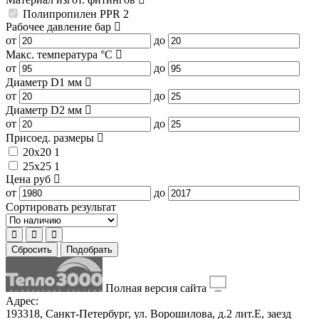
Полипропилен PPR
2
Рабочее давление
бар
от
до
Макс. температура
°C
от
до
Диаметр D1
мм
от
до
Диаметр D2
мм
от
до
Присоед. размеры
20x20
1
25x25
1
Цена
руб
от
до
Сортировать результат
Сбросить
Подобрать
Полная версия сайта
Адрес:
193318, Санкт-Петербург, ул. Ворошилова, д.2 лит.Е, заезд