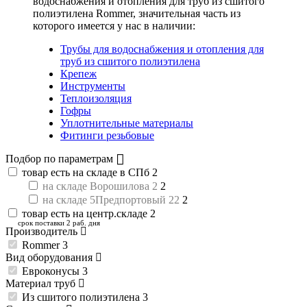
водоснабжения и отопления для труб из сшитого
полиэтилена Rommer
, значительная часть из
которого имеется у нас в наличии:
Трубы для водоснабжения и отопления для
труб из сшитого полиэтилена
Крепеж
Инструменты
Теплоизоляция
Гофры
Уплотнительные материалы
Фитинги резьбовые
Подбор по параметрам
товар есть на складе в СПб
2
на складе Ворошилова 2
2
на складе 5Предпортовый 22
2
товар есть на центр.складе
2
срок поставки 2 раб. дня
Производитель
Rommer
3
Вид оборудования
Евроконусы
3
Материал труб
Из сшитого полиэтилена
3