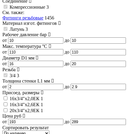
Соединение
Компрессионные
3
См. также:
Фитинги резьбовые
1456
Материал изгот. фитингов
Латунь
3
Рабочее давление
бар
от
до
Макс. температура
°C
от
до
Диаметр D1
мм
от
до
Резьба
3/4
3
Толщина стенки L1
мм
от
до
Присоед. размеры
16x3/4″x2,0ЕК
1
16x3/4″x2,6ЕК
1
20x3/4″x2,9ЕК
1
Цена
руб
от
до
Сортировать результат