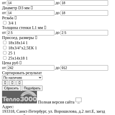
от
до
Диаметр D3
мм
от
до
Резьба
3/4
1
Толщина стенки L1
мм
от
до
Присоед. размеры
18x18x14
1
18x3/4″x2,5ЕК
1
25
1
25x14x18
1
Цена
руб
от
до
Сортировать результат
Сбросить
Подобрать
Полная версия сайта
Адрес:
193318, Санкт-Петербург, ул. Ворошилова, д.2 лит.Е, заезд