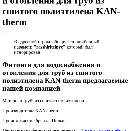
и отопления для труб из
сшитого полиэтилена KAN-
therm
В адресной строке обнаружен ошибочный
параметр
"rasshiritelnye"
который был
игнорирован.
Фитинги для водоснабжения и
отопления для труб из сшитого
полиэтилена KAN-therm предлагаемые
нашей компанией
Материал труб:
из сшитого полиэтилена
Производитель:
KAN-therm
Происхождение бренда:
Польша
Покупаете у официального дилера!
Посмотреть сертификат