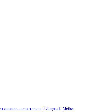
 из сшитого полиэтилена
Латунь
Meibes