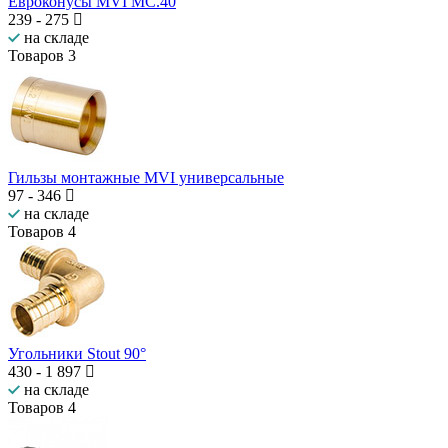
Евроконусы MVI MC.40
239
-
275
на складе
Товаров
3
Гильзы монтажные MVI универсальные
97
-
346
на складе
Товаров
4
Угольники Stout 90°
430
-
1 897
на складе
Товаров
4