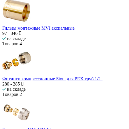
Гильзы монтажные MVI аксиальные
97
-
346
на складе
Товаров
4
Фитинги компрессионные Stout для PEX труб 1/2″
280
-
285
на складе
Товаров
2