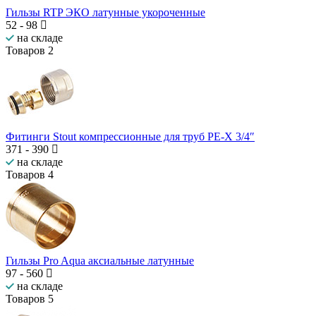
Гильзы RTP ЭКО латунные укороченные
52
-
98
на складе
Товаров
2
Фитинги Stout компрессионные для труб PE-X 3/4″
371
-
390
на складе
Товаров
4
Гильзы Pro Aqua аксиальные латунные
97
-
560
на складе
Товаров
5