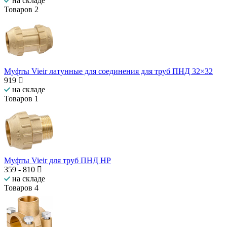
на складе
Товаров
2
Муфты Vieir латунные для соединения для труб ПНД 32×32
919
на складе
Товаров
1
Муфты Vieir для труб ПНД НP
359
-
810
на складе
Товаров
4