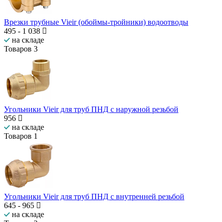
Врезки трубные Vieir (обоймы-тройники) водоотводы
495
-
1 038
на складе
Товаров
3
Угольники Vieir для труб ПНД с наружной резьбой
956
на складе
Товаров
1
Угольники Vieir для труб ПНД с внутренней резьбой
645
-
965
на складе