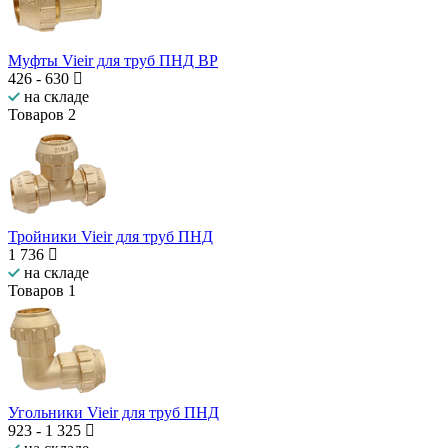
Муфты Vieir для труб ПНД ВP
426
-
630
на складе
Товаров
2
Тройники Vieir для труб ПНД
1 736
на складе
Товаров
1
Угольники Vieir для труб ПНД
923
-
1 325