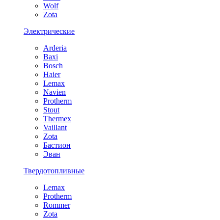
Wolf
Zota
Электрические
Arderia
Baxi
Bosch
Haier
Lemax
Navien
Protherm
Stout
Thermex
Vaillant
Zota
Бастион
Эван
Твердотопливные
Lemax
Protherm
Rommer
Zota