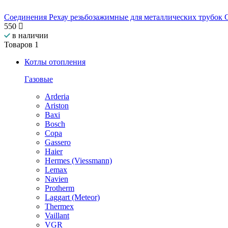
Соединения Рехау резьбозажимные для металлических трубок 
550
в наличии
Товаров
1
Котлы отопления
Газовые
Arderia
Ariston
Baxi
Bosch
Copa
Gassero
Haier
Hermes (Viessmann)
Lemax
Navien
Protherm
Laggart (Meteor)
Thermex
Vaillant
VGR