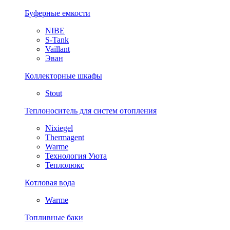
Буферные емкости
NIBE
S-Tank
Vaillant
Эван
Коллекторные шкафы
Stout
Теплоноситель для систем отопления
Nixiegel
Thermagent
Warme
Технология Уюта
Теплолюкс
Котловая вода
Warme
Топливные баки