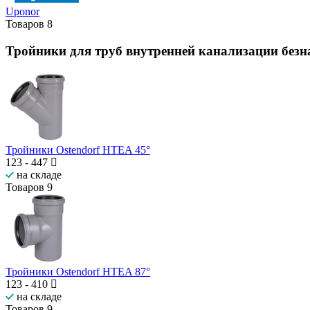
Uponor
Товаров
8
Тройники для труб внутренней канализации без
Тройники Ostendorf HTEA 45°
123
-
447
на складе
Товаров
9
Тройники Ostendorf HTEA 87°
123
-
410
на складе
Товаров
9