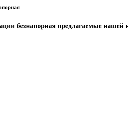
напорная
зации безнапорная предлагаемые нашей