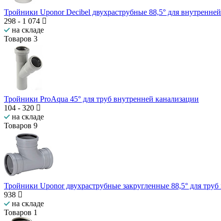
Тройники Uponor Decibel двухраструбные 88,5° для внутренне
298
-
1 074
на складе
Товаров
3
Тройники ProAqua 45° для труб внутренней канализации
104
-
320
на складе
Товаров
9
Тройники Uponor двухраструбные закругленные 88,5° для труб
938
на складе
Товаров
1