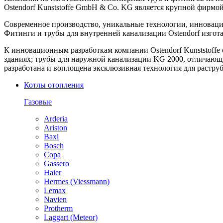
Ostendorf Kunststoffe GmbH & Co. KG является крупной фирмо
Современное производство, уникальные технологии, инновации
Фитинги и трубы для внутренней канализации Ostendorf изгот
К инновационным разработкам компании Ostendorf Kunststoff
зданиях; трубы для наружной канализации KG 2000, отличающ
разработана и воплощена эксклюзивная технология для растру
Котлы отопления
Газовые
Arderia
Ariston
Baxi
Bosch
Copa
Gassero
Haier
Hermes (Viessmann)
Lemax
Navien
Protherm
Laggart (Meteor)