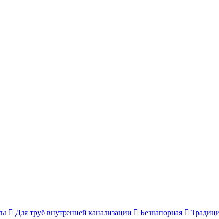
сты
Для труб внутренней канализации
Безнапорная
Традиц