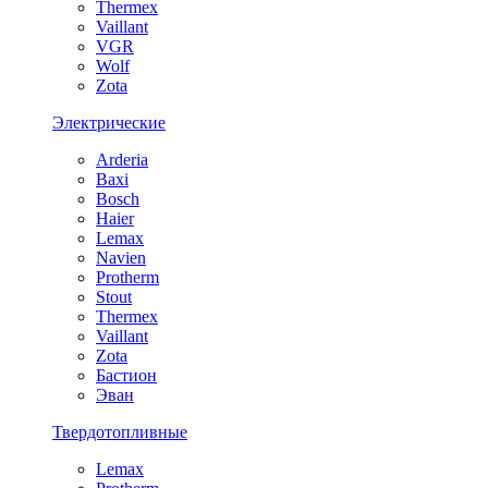
Thermex
Vaillant
VGR
Wolf
Zota
Электрические
Arderia
Baxi
Bosch
Haier
Lemax
Navien
Protherm
Stout
Thermex
Vaillant
Zota
Бастион
Эван
Твердотопливные
Lemax