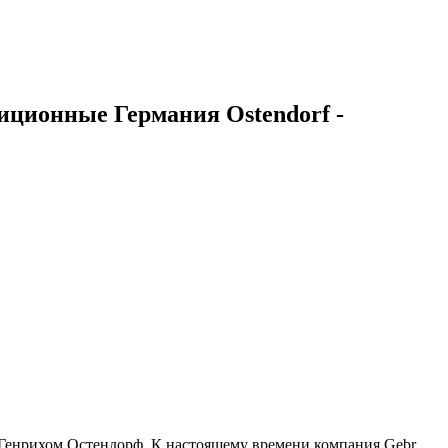
иционные Германия Ostendorf -
Генрихом Остендорф. К настоящему времени компания Gebr.